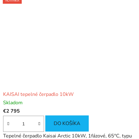
NOVINKA
o
m
o
b
c
h
o
d
KAISAI tepelné čerpadlo 10kW
e
Skladom
€2 795
DO KOŠÍKA
Tepelné čerpadlo Kaisai Arctic 10kW, 1fázové, 65°C, typu