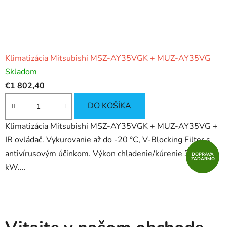
Klimatizácia Mitsubishi MSZ-AY35VGK + MUZ-AY35VG
Skladom
€1 802,40
DO KOŠÍKA
Klimatizácia Mitsubishi MSZ-AY35VGK + MUZ-AY35VG +
IR ovládač. Vykurovanie až do -20 °C, V-Blocking Filter s
antivírusovým účinkom. Výkon chladenie/kúrenie 3.5/4.0
DOPRAVA
ZADARMO
kW....