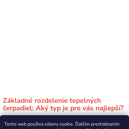
Základné rozdelenie tepelných
čerpadiel: Aký typ je pre vás najlepší?
Tepelné čerpadlá patria medzi najefektívnejšie a ekologické
Tento web používa súbory cookie. Ďalším prechádzaním
spôsoby vykurovania a ohrevu vody. Ich hlavnou úlohou je