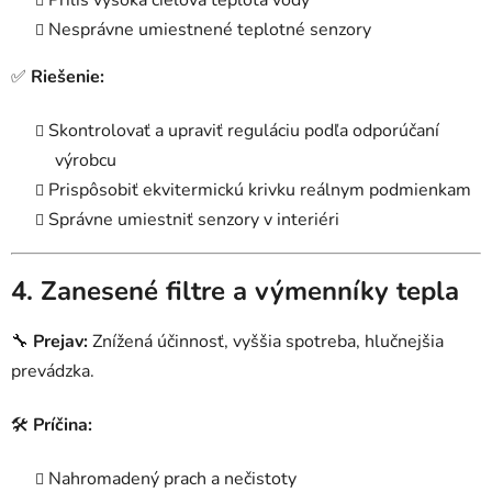
Príliš vysoká cieľová teplota vody
Nesprávne umiestnené teplotné senzory
✅
Riešenie:
Skontrolovať a upraviť reguláciu podľa odporúčaní
výrobcu
Prispôsobiť ekvitermickú krivku reálnym podmienkam
Správne umiestniť senzory v interiéri
4. Zanesené filtre a výmenníky tepla
🔧
Prejav:
Znížená účinnosť, vyššia spotreba, hlučnejšia
prevádzka.
🛠
Príčina:
Nahromadený prach a nečistoty