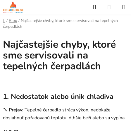
Prejsť
Hľadať
NÁKUP
na
KOŠÍK
obsah
Domov
/
Blog
/
Najčastejšie chyby, ktoré sme servisovali na tepelných
čerpadlách
Najčastejšie chyby, ktoré
sme servisovali na
tepelných čerpadlách
1. Nedostatok alebo únik chladiva
🔧
Prejav:
Tepelné čerpadlo stráca výkon, nedokáže
dosiahnuť požadovanú teplotu, dlhšie beží alebo sa vypína.