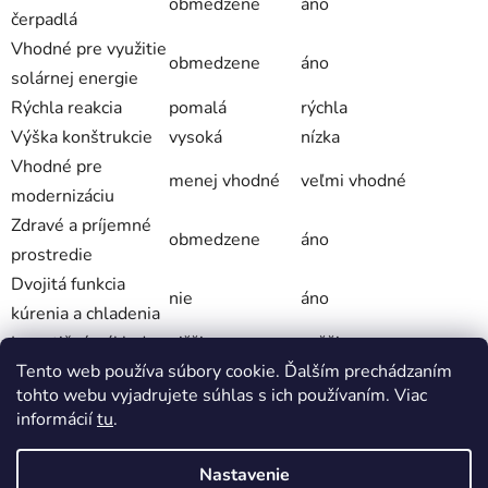
obmedzene
áno
čerpadlá
Vhodné pre využitie
obmedzene
áno
solárnej energie
Rýchla reakcia
pomalá
rýchla
Výška konštrukcie
vysoká
nízka
Vhodné pre
menej vhodné
veľmi vhodné
modernizáciu
Zdravé a príjemné
obmedzene
áno
prostredie
Dvojitá funkcia
nie
áno
kúrenia a chladenia
Investičné náklady
nižšie
vyššie
Tento web používa súbory cookie. Ďalším prechádzaním
tohto webu vyjadrujete súhlas s ich používaním. Viac
informácií
tu
.
ĎALŠÍ ČLÁNOK
Nastavenie