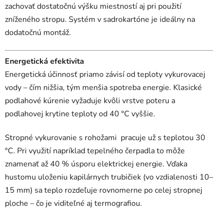
zachovať dostatočnú výšku miestností aj pri použití
zníženého stropu. Systém v sadrokartóne je ideálny na
dodatočnú montáž.
Energetická efektivita
Energetická účinnosť priamo závisí od teploty vykurovacej
vody – čím nižšia, tým menšia spotreba energie. Klasické
podlahové kúrenie vyžaduje kvôli vrstve poteru a
podlahovej krytine teploty od 40 °C vyššie.
Stropné vykurovanie s rohožami pracuje už s teplotou 30
°C. Pri využití napríklad tepelného čerpadla to môže
znamenať až 40 % úsporu elektrickej energie. Vďaka
hustomu uloženiu kapilárnych trubičiek (vo vzdialenosti 10–
15 mm) sa teplo rozdeľuje rovnomerne po celej stropnej
ploche – čo je viditeľné aj termografiou.