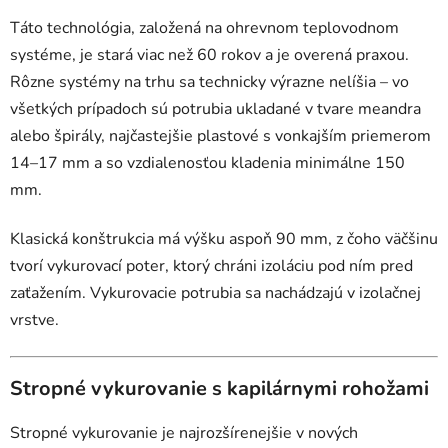
Táto technológia, založená na ohrevnom teplovodnom
systéme, je stará viac než 60 rokov a je overená praxou.
Rôzne systémy na trhu sa technicky výrazne nelíšia – vo
všetkých prípadoch sú potrubia ukladané v tvare meandra
alebo špirály, najčastejšie plastové s vonkajším priemerom
14–17 mm a so vzdialenosťou kladenia minimálne 150
mm.
Klasická konštrukcia má výšku aspoň 90 mm, z čoho väčšinu
tvorí vykurovací poter, ktorý chráni izoláciu pod ním pred
zaťažením. Vykurovacie potrubia sa nachádzajú v izolačnej
vrstve.
Stropné vykurovanie s kapilárnymi rohožami
Stropné vykurovanie je najrozšírenejšie v nových