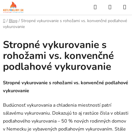
Prejsť
Hľadať
NÁKUP
na
KOŠÍK
obsah
Domov
/
Blog
/
Stropné vykurovanie s rohožami vs. konvenčné podlahové
vykurovanie
Stropné vykurovanie s
rohožami vs. konvenčné
podlahové vykurovanie
Stropné vykurovanie s rohožami vs. konvenčné podlahové
vykurovanie
Budúcnosť vykurovania a chladenia miestností patrí
sálavému vykurovaniu. Dokazujú to aj rastúce čísla v oblasti
podlahového vykurovania – 50 % nových rodinných domov
v Nemecku je vybavených podlahovým vykurovaním. Stále