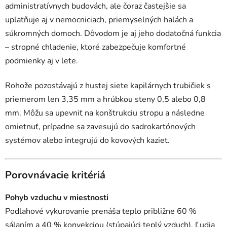
administratívnych budovách, ale čoraz častejšie sa
uplatňuje aj v nemocniciach, priemyselných halách a
súkromných domoch. Dôvodom je aj jeho dodatočná funkcia
– stropné chladenie, ktoré zabezpečuje komfortné
podmienky aj v lete.
Rohože pozostávajú z hustej siete kapilárnych trubičiek s
priemerom len 3,35 mm a hrúbkou steny 0,5 alebo 0,8
mm. Môžu sa upevniť na konštrukciu stropu a následne
omietnuť, prípadne sa zavesujú do sadrokartónových
systémov alebo integrujú do kovových kaziet.
Porovnávacie kritériá
Pohyb vzduchu v miestnosti
Podlahové vykurovanie prenáša teplo približne 60 %
sálaním a 40 % konvekciou (stúpajúci teplý vzduch). Ľudia