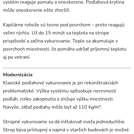
systém reaguje pomaly a oneskorene. Podlahová krytina
môže oneskorenie ešte zhoršiť.
Kapilárne rohože sú tesne pod povrchom – preto reagujú
veľmi rýchlo. Už do 15 minút sa teplota na strope
prispôsobí a začína vykurovanie. Teplo sa akumuluje v
povrchoch miestnosti, čo pomáha udržať príjemnú teplotu
aj po vetraní.
Modernizácia
Klasické podlahové vykurovanie je pri rekonštrukciách
problematické. Výška systému spôsobuje nerovnosti
podláh, riziko zakopnutia a znižuje výšku miestnosti.
Navyše, záťaž podlahy môže byť až 110 kg/m².
Stropné vykurovanie sa dá inštalovať oveľa jednoduchšie.
Strop býva prístupný a najmä v starších budovách je možné