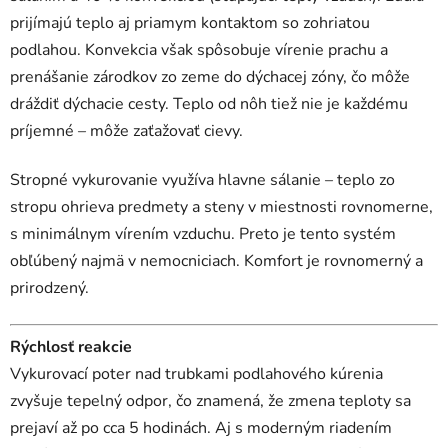
prijímajú teplo aj priamym kontaktom so zohriatou
podlahou. Konvekcia však spôsobuje vírenie prachu a
prenášanie zárodkov zo zeme do dýchacej zóny, čo môže
dráždiť dýchacie cesty. Teplo od nôh tiež nie je každému
príjemné – môže zaťažovať cievy.
Stropné vykurovanie využíva hlavne sálanie – teplo zo
stropu ohrieva predmety a steny v miestnosti rovnomerne,
s minimálnym vírením vzduchu. Preto je tento systém
obľúbený najmä v nemocniciach. Komfort je rovnomerný a
prirodzený.
Rýchlosť reakcie
Vykurovací poter nad trubkami podlahového kúrenia
zvyšuje tepelný odpor, čo znamená, že zmena teploty sa
prejaví až po cca 5 hodinách. Aj s moderným riadením