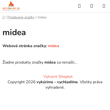
Prejsť
Hľadať
NÁKUP
na
KOŠÍK
obsah
Domov
/
Predávané značky
/
midea
midea
Webová stránka značky:
midea
Žiadne produkty značky
midea
sa nenašli...
Z
Vytvoril Shoptet
á
Copyright 2026
vykúrime - vychladíme
. Všetky práva
p
vyhradené.
ä
t
i