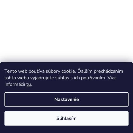
e
Tento web používa súbory cookie. Ďalším prechádzaním
tohto webu vyjadrujete súhlas s ich používaním. Viac
informácií
tu
.
Nastavenie
Súhlasím