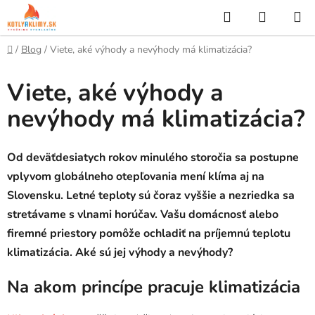
Prejsť
Hľadať
NÁKUP
na
KOŠÍK
obsah
Domov
/
Blog
/
Viete, aké výhody a nevýhody má klimatizácia?
Viete, aké výhody a
nevýhody má klimatizácia?
Od deväťdesiatych rokov minulého storočia sa postupne
vplyvom globálneho otepľovania mení klíma aj na
Slovensku. Letné teploty sú čoraz vyššie a nezriedka sa
stretávame s vlnami horúčav. Vašu domácnosť alebo
firemné priestory pomôže ochladiť na príjemnú teplotu
klimatizácia. Aké sú jej výhody a nevýhody?
Na akom princípe pracuje klimatizácia