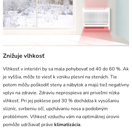
Znižuje vlhkosť
Vlhkosť v interiéri by sa mala pohybovať od 40 do 60 %. Ak
je vyššia, môže to viesť k vzniku plesní na stenách. Tie
potom môžu poškodiť steny a nábytok a majú tiež negatívny
vplyv na zdravie. Zdraviu neprospieva ani priveľmi nízka
vlhkosť. Pri jej poklese pod 30 % dochádza k vysúšaniu
slizníc, svrbeniu očí, upchávaniu nosa a podobným
problémom. Vlhkosť vzduchu vám na optimálnej úrovni
pomôže udržiavať práve
klimatizácia
.