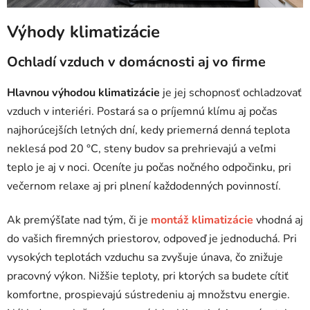
Výhody klimatizácie
Ochladí vzduch v domácnosti aj vo firme
Hlavnou výhodou klimatizácie
je jej schopnosť ochladzovať
vzduch v interiéri. Postará sa o príjemnú klímu aj počas
najhorúcejších letných dní, kedy priemerná denná teplota
neklesá pod 20 °C, steny budov sa prehrievajú a veľmi
teplo je aj v noci. Oceníte ju počas nočného odpočinku, pri
večernom relaxe aj pri plnení každodenných povinností.
Ak premýšľate nad tým, či je
montáž klimatizácie
vhodná aj
do vašich firemných priestorov, odpoveď je jednoduchá. Pri
vysokých teplotách vzduchu sa zvyšuje únava, čo znižuje
pracovný výkon. Nižšie teploty, pri ktorých sa budete cítiť
komfortne, prospievajú sústredeniu aj množstvu energie.