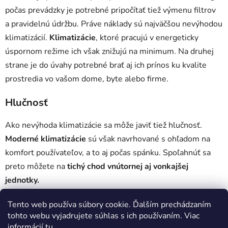
počas prevádzky je potrebné pripočítať tiež výmenu filtrov
a pravidelnú údržbu. Práve náklady sú najväčšou nevýhodou
klimatizácií.
Klimatizácie
, ktoré pracujú v energeticky
úspornom režime ich však znižujú na minimum. Na druhej
strane je do úvahy potrebné brať aj ich prínos ku kvalite
prostredia vo vašom dome, byte alebo firme.
Hlučnosť
Ako nevýhoda klimatizácie sa môže javiť tiež hlučnosť.
Moderné klimatizácie
sú však navrhované s ohľadom na
komfort používateľov, a to aj počas spánku. Spoľahnúť sa
preto môžete na
tichý chod vnútornej aj vonkajšej
jednotky.
Tento web používa súbory cookie. Ďalším prechádzaním
tohto webu vyjadrujete súhlas s ich používaním. Viac
informácií
tu
.